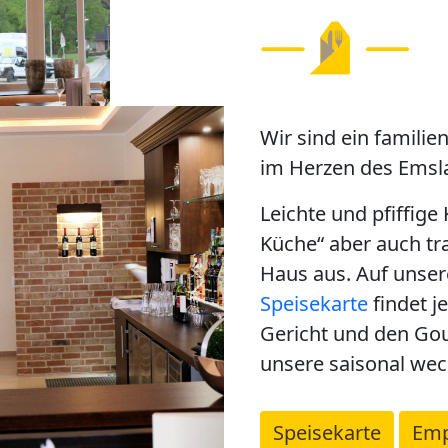
Wir sind ein famili
im Herzen des Emsl
Leichte und pfiffig
Küche“ aber auch tr
Haus aus. Auf unsere
Next
Speisekarte
findet j
Gericht und den Go
unsere saisonal we
Speisekarte
Emp