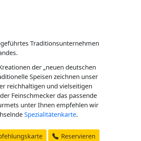
engeführtes Traditionsunternehmen
andes.
e Kreationen der „neuen deutschen
aditionelle Speisen zeichnen unser
r reichhaltigen und vielseitigen
eder Feinschmecker das passende
urmets unter Ihnen empfehlen wir
chselnde
Spezialitätenkarte
.
fehlungskarte
Reservieren