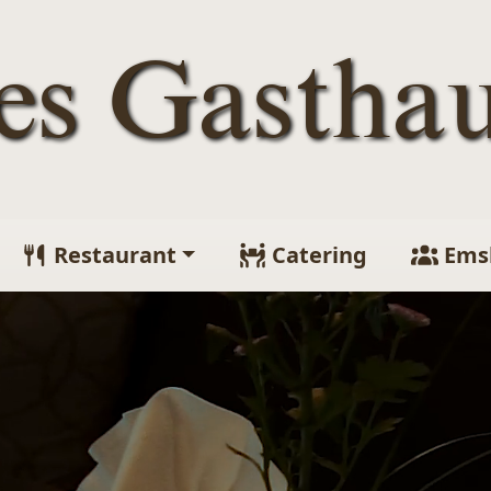
tes Gastha
Restaurant
Catering
Ems