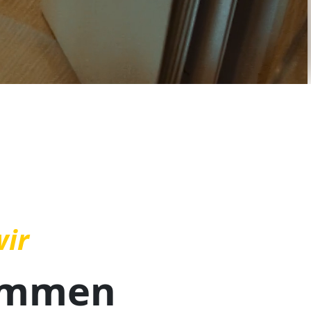
wir
ommen