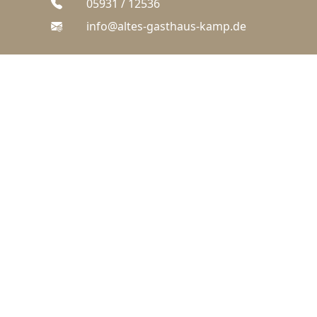
05931 / 12536
info@altes-gasthaus-kamp.de
KÜCHEN
ZEITEN
Wir haben geöffnet.
Montag
17:00 - 21:00
Dienstag
Ruhetag
Mittwoch
17:00 - 21:00
Donnerstag
17:00 - 21:00
Freitag
17:00 - 21:00