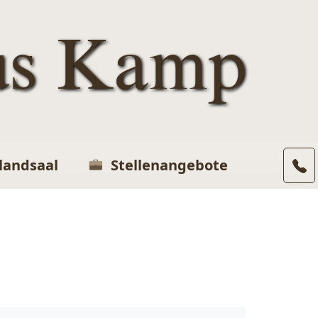
us Kamp
landsaal
Stellenangebote