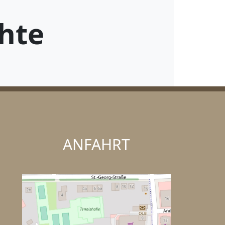
hte
ANFAHRT