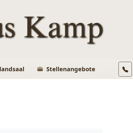
us Kamp
landsaal
Stellenangebote