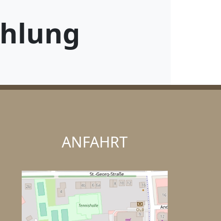
ehlung
ANFAHRT