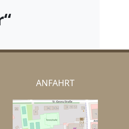
r“
ANFAHRT