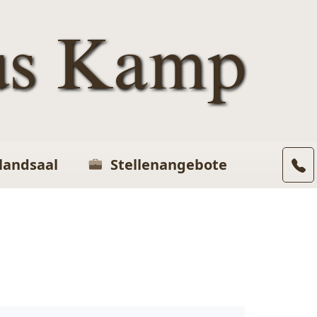
us Kamp
landsaal
Stellenangebote